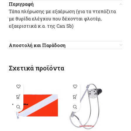
Περιγραφή
Τάπα πλήρωσης με εξαέρωση (για τα ντεπόζιτα
με θυρίδα ελέγχου που δέχονται φλοτέρ,
εξαεριστικά κ.α. της Can Sb)
Αποστολή και Παράδοση
Σχετικά προϊόντα
-1
Αυτό το
προϊόν έχει
π
πολλαπλές
παραλλαγές.
π
Οι επιλογές
Ο
μπορούν να
μ