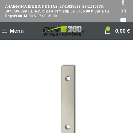
ΤΗΛΕΦΩΝΑ ΕΠΙΚΟΙΝΩΝΙΑΣ: 2741025538, 2741110350,
6976406899 | ΩΡΑΡΙΟ: Δευ-Τετ-Σαβ:09.00-15.00 & Τρι-Πεμ-
Παρ:09.00-14.00 & 17.00-21.00
0
Menu
0,00
€