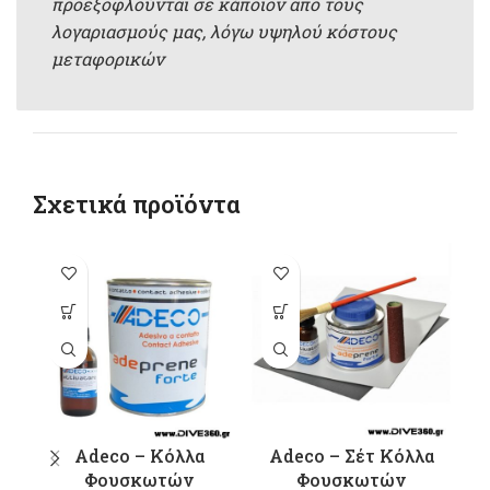
προεξοφλούνται σε κάποιον απο τους
λογαριασμούς μας, λόγω υψηλού κόστους
μεταφορικών
Σχετικά προϊόντα
Αυτό το
προϊόν έχει
πολλαπλές
παραλλαγές.
Οι επιλογές
μπορούν να
επιλεγούν
Adeco – Κόλλα
Adeco – Σέτ Κόλλα
στη σελίδα
Φουσκωτών
Φουσκωτών
A