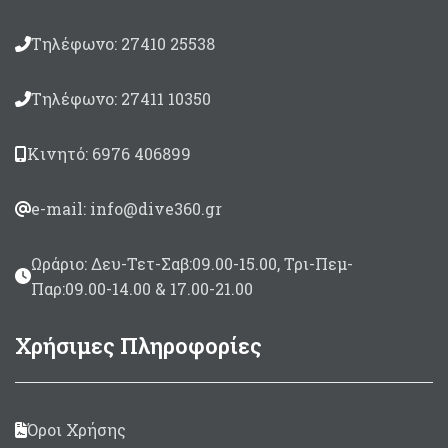
Ιδανική ως κιτ επισκευής
για κάθε φουσκωτό
Τηλέφωνο: 27410 25538
σκάφος
Τηλέφωνο: 27411 10350
Κινητό: 6976 406899
e-mail: info@dive360.gr
Ωράριο: Δευ-Τετ-Σαβ:09.00-15.00, Τρι-Πεμ-
Παρ:09.00-14.00 & 17.00-21.00
Χρήσιμες Πληροφορίες
Όροι Χρήσης