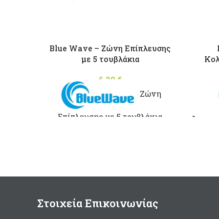
Blue Wave – Ζώνη Επίπλευσης
με 5 τουβλάκια
Κολ
6,20
€
Ζώνη
Επίπλευσης με 5 τουβλάκια
Διαστάσεις: 14,5 x 6,5 x 4,5 cm
Στοιχεία Επικοινωνίας