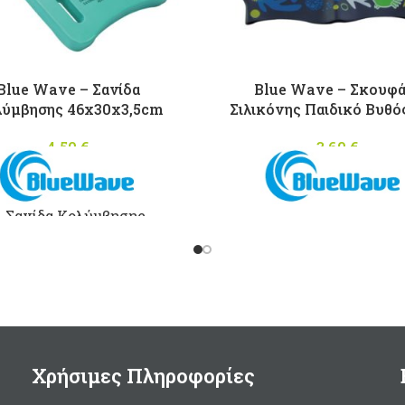
Blue Wave – Σανίδα
Blue Wave – Σκουφά
ύμβησης 46x30x3,5cm
Σιλικόνης Παιδικό Βυθό
4,50
€
3,60
€
Σανίδα Κολύμβησης
46x30x3,5cm
Υλικό: EVA
Xρώμα Γαλάζιο
Χρήσιμες Πληροφορίες