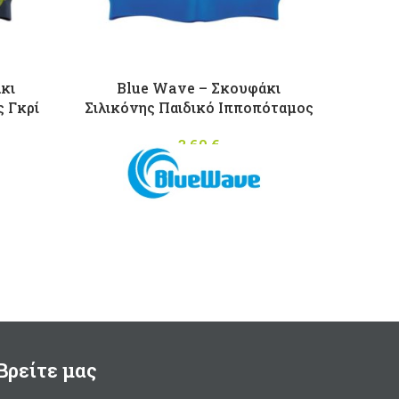
κι
Blue Wave – Σκουφάκι
Cress
ς Γκρί
Σιλικόνης Παιδικό Ιπποπόταμος
3,60
€
Πετ
υπ
εξα
Μ
Υλ
Βρείτε μας
Έχ