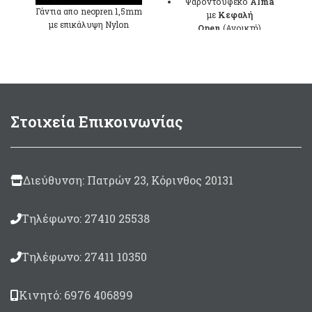
Ψαροντούφεκο
Alma
96,00 
Γάντια απο neopren 1,5mm
με
Kεφαλή
throug
με επικάλυψη Nylon
Open
(Ανοικτή)
138,00 
Camouflage.Παλάμη με
Σωλήνας Aλουμινίου
δέρμα Amara.
εξωτερικής διαμέτρου
Ø28.4mm
και
εσωτερικής
Ø26mm
Βέργα
6.25mm
Στοιχεία Επικοινωνίας
Μoνόφτερη-Τρίκοπη με
εγκοπές,γυαλισμένη στα
άκρα
Λάστιχο περαστό με
Διεύθυνση: Πατρών 23, Κόρινθος 20131
ρακόρ
Anaconda Ø17,5
mm
- Μαύρο/Μελί
Καμπάνα κοντή σπαστή
Τηλέφωνο: 27410 25538
με σύρμα
Σε μήκη: 50, 60, 75, 82,
Τηλέφωνο: 27411 10350
90, 100 & 110cm
Κινητό: 6976 406899