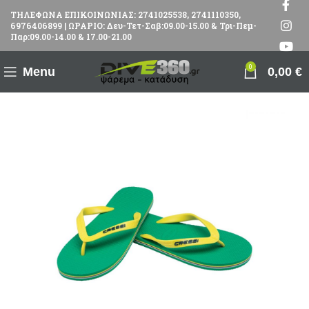
ΤΗΛΕΦΩΝΑ ΕΠΙΚΟΙΝΩΝΙΑΣ: 2741025538, 2741110350,
6976406899 | ΩΡΑΡΙΟ: Δευ-Τετ-Σαβ:09.00-15.00 & Τρι-Πεμ-
Παρ:09.00-14.00 & 17.00-21.00
0
Menu
0,00
€