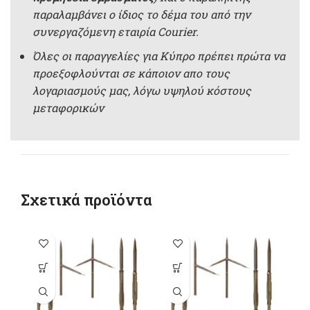
παραλαμβάνει ο ίδιος το δέμα του από την
συνεργαζόμενη εταιρία Courier.
Όλες οι παραγγελίες για Κύπρο πρέπει πρώτα να
προεξοφλούνται σε κάποιον απο τους
λογαριασμούς μας, λόγω υψηλού κόστους
μεταφορικών
Σχετικά προϊόντα
-9
Αυτό το
Αυτό το
προϊόν έχει
προϊόν έχει
π
πολλαπλές
πολλαπλές
παραλλαγές.
παραλλαγές.
π