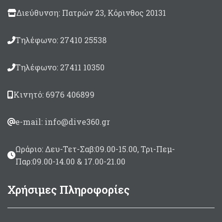
καρχαριάκι για όπλα Roller
την άκρη της βέργας και
Διεύθυνση: Πατρών 23, Κόρινθος 20131
(36,5cm απο την ουρά της
το αμέσως επόμενο στα
βέργας)
8,5cm.
Διαθέτει και ένα
Τηλέφωνο: 27410 25538
βοηθητικό καρχαριάκι
για όπλα Roller (36,5cm
Τηλέφωνο: 27411 10350
απο την ουρά της
βέργας)
Σε μήκη 90 με 170cm για
Κινητό: 6976 406899
Μονόφτερες και 120 εώς
170cm Δίφτερες
e-mail: info@dive360.gr
Ωράριο: Δευ-Τετ-Σαβ:09.00-15.00, Τρι-Πεμ-
Παρ:09.00-14.00 & 17.00-21.00
Χρήσιμες Πληροφορίες