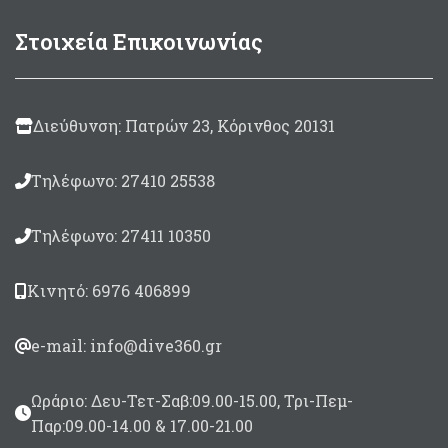
προφίλ.
Το τελευταίο (η
Στοιχεία Επικοινωνίας
μεγαλύτερη σκάλα
όπλισης ) είναι 5cm απο
την άκρη της βέργας και
το αμέσως επόμενο στα
Διεύθυνση: Πατρών 23, Κόρινθος 20131
8,5cm.
Διαθέτει και ένα
βοηθητικό καρχαριάκι
Τηλέφωνο: 27410 25538
για όπλα Roller (36,5cm
απο την ουρά της
βέργας)
Τηλέφωνο: 27411 10350
Σε μήκη 130 με 170cm
Κινητό: 6976 406899
e-mail: info@dive360.gr
Ωράριο: Δευ-Τετ-Σαβ:09.00-15.00, Τρι-Πεμ-
Παρ:09.00-14.00 & 17.00-21.00