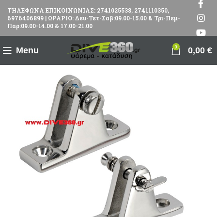
ΤΗΛΕΦΩΝΑ ΕΠΙΚΟΙΝΩΝΙΑΣ: 2741025538, 2741110350,
6976406899 | ΩΡΑΡΙΟ: Δευ-Τετ-Σαβ:09.00-15.00 & Τρι-Πεμ-
Παρ:09.00-14.00 & 17.00-21.00
0
Menu
0,00
€