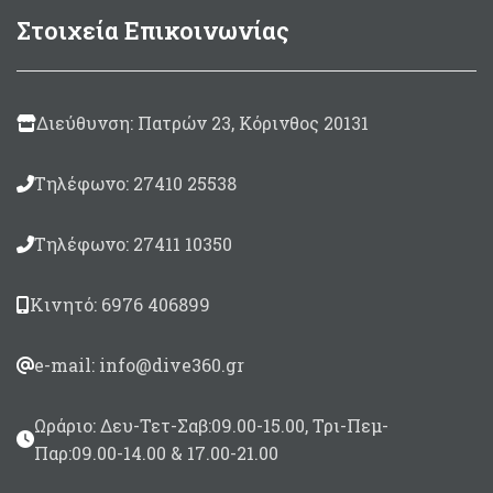
μπορούν να
Κατασβεστική
Στοιχεία Επικοινωνίας
χρησιμοποιηθούν και ως
ικανότητα: 5Α, 21Β, C.
κάθισμα.Διαθέσιμη σε 3
Βαμμένος κόκκινος
μεγέθη:
βάση προβλεπόμενης
3 ατόμων - Διαστάσεις
οδηγίας (από 2018) για
50Μήκος x 40πλάτος x
Διεύθυνση: Πατρών 23, Κόρινθος 20131
να παίρνει πιστοποίηση
29ύψος
(φωτό β')
4 ατόμων - Διαστάσεις
Τηλέφωνο: 27410 25538
52Μήκος x 47πλάτος x
25ύψος
Τηλέφωνο: 27411 10350
6 ατόμων - Διαστάσεις
80Μήκος x 52πλάτος x
37ύψος
Κινητό: 6976 406899
e-mail: info@dive360.gr
Ωράριο: Δευ-Τετ-Σαβ:09.00-15.00, Τρι-Πεμ-
Παρ:09.00-14.00 & 17.00-21.00