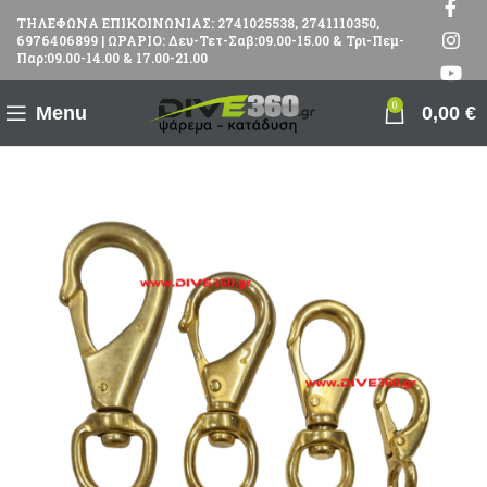
ΤΗΛΕΦΩΝΑ ΕΠΙΚΟΙΝΩΝΙΑΣ: 2741025538, 2741110350,
6976406899 | ΩΡΑΡΙΟ: Δευ-Τετ-Σαβ:09.00-15.00 & Τρι-Πεμ-
Παρ:09.00-14.00 & 17.00-21.00
0
Menu
0,00
€