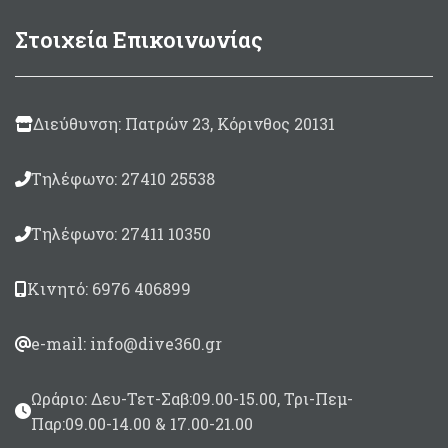
επίστρωση metallite και το
κλείσιμο με Velcro ακόμα
Στοιχεία Επικοινωνίας
και οταν τα δάχτυλα είναι
πολύ παγωμένα. Στις
παλάμες και τις άκρες των
δαχτύλων έχει επικάλυψη
Supratex για μεγάλη αντοχή
Διεύθυνση: Πατρών 23, Κόρινθος 20131
στην τριβή.
Τηλέφωνο: 27410 25538
Τηλέφωνο: 27411 10350
Κινητό: 6976 406899
e-mail: info@dive360.gr
Ωράριο: Δευ-Τετ-Σαβ:09.00-15.00, Τρι-Πεμ-
Παρ:09.00-14.00 & 17.00-21.00