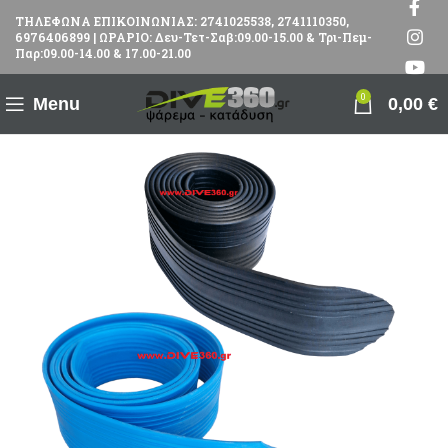
ΤΗΛΕΦΩΝΑ ΕΠΙΚΟΙΝΩΝΙΑΣ: 2741025538, 2741110350,
6976406899 | ΩΡΑΡΙΟ: Δευ-Τετ-Σαβ:09.00-15.00 & Τρι-Πεμ-
Παρ:09.00-14.00 & 17.00-21.00
0
Menu
0,00
€