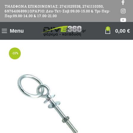
ΤΗΛΕΦΩΝΑ ΕΠΙΚΟΙΝΩΝΙΑΣ: 2741025538, 2741110350,
6976406899 | ΩΡΑΡΙΟ: Δευ-Τετ-Σαβ:09.00-15.00 & Τρι-Πεμ-
Παρ:09.00-14.00 & 17.00-21.00
0
Menu
0,00
€
-10%