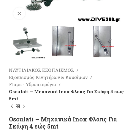
Πατήστε για μεγέθυνση
ΝΑΥΤΙΛΙΑΚΟΣ ΕΞΟΠΛΙΣΜΟΣ
Εξοπλισμός Κινητήρων & Καυσίμων
Flaps - Υδροπτερύγια
Osculati – Μηχανικά Ιnox Φλαπς Για Σκάφη 4 εώς
5mt
Osculati – Μηχανικά Ιnox Φλαπς Για
Σκάφη 4 εώς 5mt