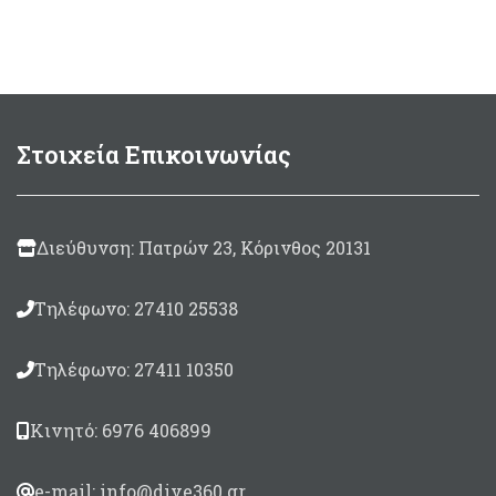
συσκευασία:
125ml
(περιλαμβάνεται
καταλύτης 10ml)
500gram
(περιλαμβάνεται
καταλύτης 30ml)
Στοιχεία Επικοινωνίας
Διεύθυνση: Πατρών 23, Κόρινθος 20131
Τηλέφωνο: 27410 25538
Τηλέφωνο: 27411 10350
Κινητό: 6976 406899
e-mail: info@dive360.gr