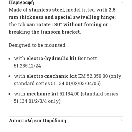
Περιγραφή
Made of
stainless steel
, model fitted with
2.5
mm thickness and special swivelling hinge
;
the tab
can rotate 180° without forcing or
breaking the transom bracket
.
Designed to be mounted:
with
electro-hydraulic kit
Bennett
51.235.12/24
with
electro-mechanic kit
EM 52.350.00 (only
standard series 51.134.01/02/03/04/05)
with
mechanic kit
51.134.00 (standard series
51.134.01/2/3/4 only)
Αποστολή και Παράδοση