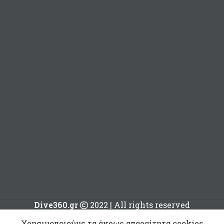
Dive360.gr
2022 | All rights reserved
Χρησιμοποιούμε τα άκρως απαραίτητα cookies