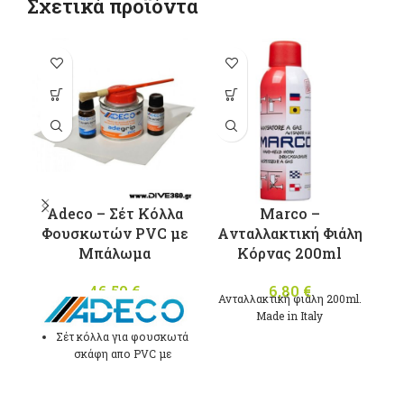
Σχετικά προϊόντα
-1
Adeco – Σέτ Κόλλα
Marco –
Φουσκωτών PVC με
Aνταλλακτική Φιάλη
M
Μπάλωμα
Κόρνας 200ml
46,50
€
6,80
€
Ανταλλακτική φιάλη 200ml.
Μade in Italy
Σέτ κόλλα για φουσκωτά
σκάφη απο PVC με
καταλύτη και μπάλωμα
Γκρί χρώματος.