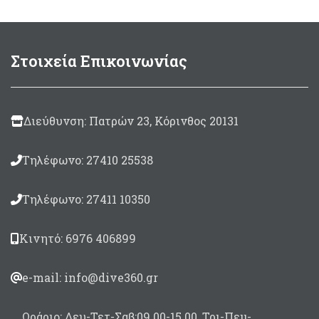
Στρογγυλό μπάλωμα
μεγέθους Ø100mm
Συσκευασία 125ml.
Στοιχεία Επικοινωνίας
Made in Italy
Διεύθυνση: Πατρών 23, Κόρινθος 20131
Τηλέφωνο: 27410 25538
Τηλέφωνο: 27411 10350
Κινητό: 6976 406899
e-mail: info@dive360.gr
Ωράριο: Δευ-Τετ-Σαβ:09.00-15.00, Τρι-Πεμ-