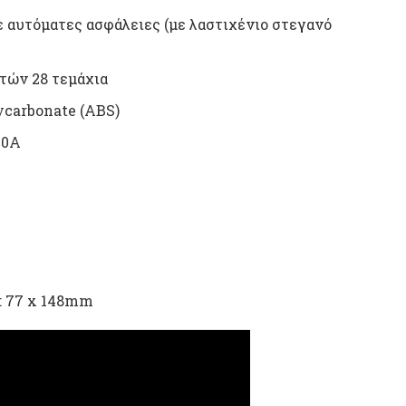
 αυτόματες ασφάλειες (με λαστιχένιο στεγανό
τών 28 τεμάχια
ycarbonate (ABS)
10A
: 77 x 148mm