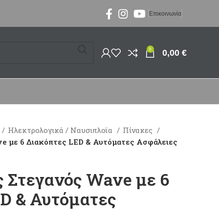
Επικοινωνία
0
0,00
€
Ηλεκτρολογικά / Ναυσιπλοϊα
Πίνακες
ve με 6 Διακόπτες LED & Αυτόματες Ασφάλειες
ς Στεγανός Wave με 6
D & Αυτόματες