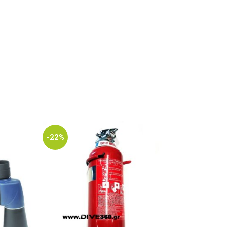
-22%
-9%