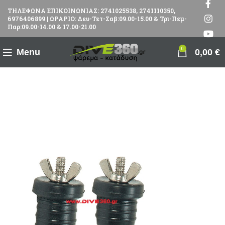
ΤΗΛΕΦΩΝΑ ΕΠΙΚΟΙΝΩΝΙΑΣ: 2741025538, 2741110350,
6976406899 | ΩΡΑΡΙΟ: Δευ-Τετ-Σαβ:09.00-15.00 & Τρι-Πεμ-
Παρ:09.00-14.00 & 17.00-21.00
0
Menu
0,00
€