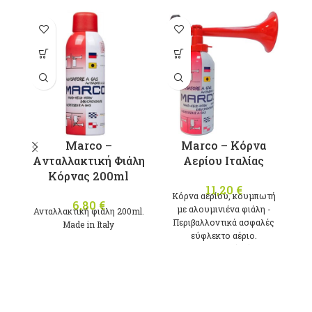
π
π
Ο
μ
Marco –
Marco – Κόρνα
σ
Aνταλλακτική Φιάλη
Αερίου Ιταλίας
Ά
Κόρνας 200ml
11,20
€
Κόρνα αερίου, κουμπωτή
6,80
€
με αλουμινιένα φιάλη -
Ανταλλακτική φιάλη 200ml.
Περιβαλλοντικά ασφαλές
Μade in Italy
εύφλεκτο αέριο.
122dΒ (1m)
π
400Ηz
Κ
σ
200ml
(
Μade in Italy