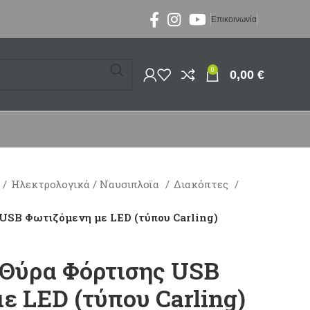
Επικοινωνία
0
0,00
€
Ηλεκτρολογικά / Ναυσιπλοϊα
Διακόπτες
USB Φωτιζόμενη με LED (τύπου Carling)
Θύρα Φόρτισης USB
ε LED (τύπου Carling)