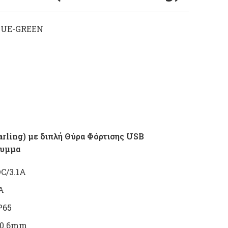
LUE-GREEN
ce range: 13,00 € through 17,40 €
rling) με διπλή Θύρα Φόρτισης USB
λυμμα
C/3.1A
A
P65
 50.6mm