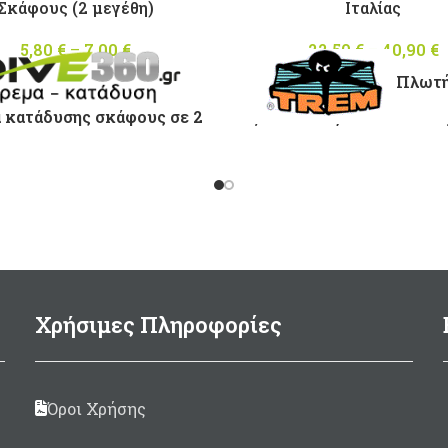
Σκάφους (2 μεγέθη)
Iταλίας
5,80
€
–
7,00
€
Price
22,50
€
–
40,90
€
range:
Πλωτή
5,80 €
through
α κατάδυσης σκάφους σε 2
άριστη ποιότητα μουσαμ
7,00 €
μεγέθη :
Κατάλληλη σε περίπτ
Mικρή 20 x 34cm
στάσης μικρής διάρκει
Mεσαία 30 x 50cm
(ψάρεμα, στάση σε βαθειά
Διαθέσιμη σε 5 μεγέθ
Μέχρι 4μέτρα σκάφο
Διαστάσεις 65 x 7
Μέχρι 5,5μέτρα σκάφ
Χρήσιμες Πληροφορίες
Διαστάσεις 120 x 1
Μέχρι 9μέτρα σκάφο
Διαστάσεις 145 x 1
Όροι Χρήσης
Μέχρι 9μέτρα σκάφος (