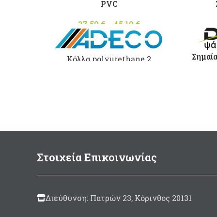
PVC
27,50
€
–
45,10
€
Price
range:
27,50 €
through
Σημαί
Κόλλα polyurethane 2
45,10 €
συστατικών για φουσκωτά
σκάφη απο
PVC
με καταλύτη.
Made in Italy Σε συσκευασία:
125ml
(περιλαμβάνεται
καταλύτης 10ml)
500gram
(περιλαμβάνεται
καταλύτης 30ml)
Στοιχεία Επικοινωνίας
Διεύθυνση: Πατρών 23, Κόρινθος 20131