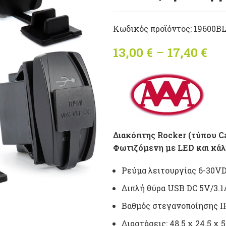
Κωδικός προϊόντος:
19600B
13,00
€
–
17,40
€
Pri
Διακόπτης Rocker (τύπου Ca
Φωτιζόμενη με LED και κά
Ρεύμα λειτουργίας 6-30VD
Διπλή θύρα USB DC 5V/3.1
Βαθμός στεγανοποίησης I
Διαστάσεις: 48.5 x 24.5 x