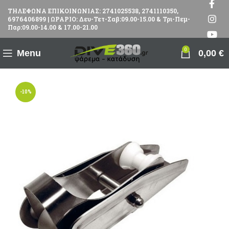
ΤΗΛΕΦΩΝΑ ΕΠΙΚΟΙΝΩΝΙΑΣ: 2741025538, 2741110350,
6976406899 | ΩΡΑΡΙΟ: Δευ-Τετ-Σαβ:09.00-15.00 & Τρι-Πεμ-
Παρ:09.00-14.00 & 17.00-21.00
0
Menu
0,00
€
-10%