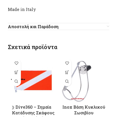
Made in Italy
Αποστολή και Παράδοση
Σχετικά προϊόντα
Αυτό το
προϊόν έχει
π
πολλαπλές
παραλλαγές.
π
Οι επιλογές
Ο
μπορούν να
μ
επιλεγούν
Dive360 – Σημαία
Inox Βάση Κυκλικού
στη σελίδα
σ
Κατάδυσης Σκάφους
Σωσιβίου
του