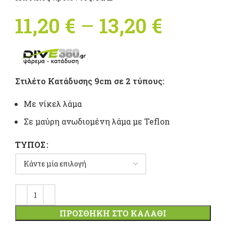
11,20
€
–
13,20
€
Price
range:
11,20 €
Στιλέτο Κατάδυσης 9cm σε 2 τύπους:
throu
Με νίκελ λάμα
13,20 €
Σε μαύρη ανωδιoμένη λάμα με Teflon
ΤΎΠΟΣ
ΠΡΟΣΘΉΚΗ ΣΤΟ ΚΑΛΆΘΙ