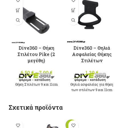
Αυτό το
προϊόν έχει
πολλαπλές
παραλλαγές.
Οι επιλογές
μπορούν να
επιλεγούν
Dive360 – Θήκη
Dive360 – Θηλιά
στη σελίδα
Στιλέτου Pike (2
Ασφαλείας Θήκης
του
μεγέθη)
Στιλέτων
προϊόντος
6,50
€
–
7,00
€
Price
1,20
€
range:
Θήκη Στιλέτων 9 και 11cm
6,50 €
Θηλιά ασφαλείας για θήκη
των στιλέτων 9 και 11cm
through
7,00 €
Σχετικά προϊόντα
-10%
-3