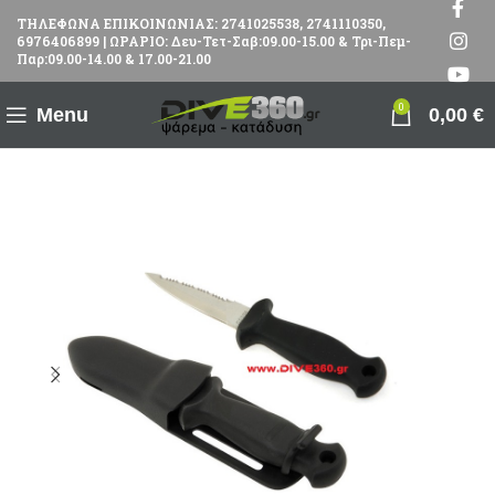
ΤΗΛΕΦΩΝΑ ΕΠΙΚΟΙΝΩΝΙΑΣ: 2741025538, 2741110350,
6976406899 | ΩΡΑΡΙΟ: Δευ-Τετ-Σαβ:09.00-15.00 & Τρι-Πεμ-
Παρ:09.00-14.00 & 17.00-21.00
0
Menu
0,00
€