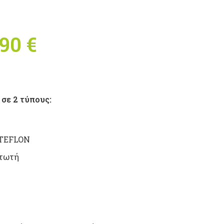
,90
€
Price range:
13,00 € through
13,90 €
σε 2 τύπους:
 TEFLON
ντωτή