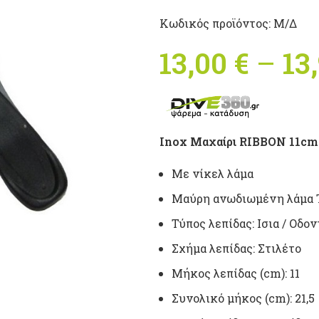
Κωδικός προϊόντος:
Μ/Δ
13,00
€
–
13
Ιnox Μαχαίρι RIBBON 11cm 
Με νίκελ λάμα
Mαύρη ανωδιωμένη λάμα
Τύπος λεπίδας: Ισια / Οδο
Σχήμα λεπίδας: Στιλέτο
Μήκος λεπίδας (cm): 11
Συνολικό μήκος (cm): 21,5