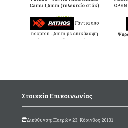
Camu 1,5mm (τελευταίο στόκ)
OPEN 
27,00
€
Γάντια απο
neopren 1,5mm με επικάλυψη
Ψαρ
Nylon Camouflage.Παλάμη με
Carb
δέρμα Amara.
οδ
Σωλή
Κεφ
Λα
Στοιχεία Επικοινωνίας
in
χα
Διεύθυνση: Πατρών 23, Κόρινθος 20131