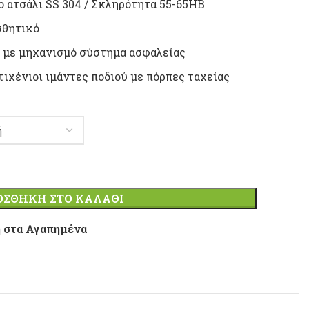
ο ατσάλι SS 304 / Σκληρότητα 55-65ΗΒ
σθητικό
 με μηχανισμό σύστημα ασφαλείας
τιχένιοι ιμάντες ποδιού με πόρπες ταχείας
ΟΣΘΉΚΗ ΣΤΟ ΚΑΛΆΘΙ
 στα Αγαπημένα