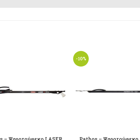
-10%
s – Ψαροτούφεκο LASER
Pathos – Ψαροτούφεκο