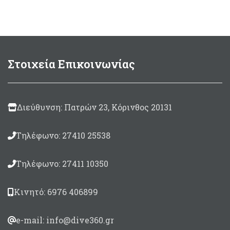
καταλύτη. Made in Italy
Σε συσκευασία:
125ml
(περιλαμβάνεται
καταλύτης 10ml)
500
Στοιχεία Επικοινωνίας
gram
(περιλαμβάνεται
καταλύτης 30ml)
850gram
(περιλαμβάνεται
καταλύτης 50ml)
Διεύθυνση: Πατρών 23, Κόρινθος 20131
Τηλέφωνο: 27410 25538
Τηλέφωνο: 27411 10350
Κινητό: 6976 406899
e-mail: info@dive360.gr