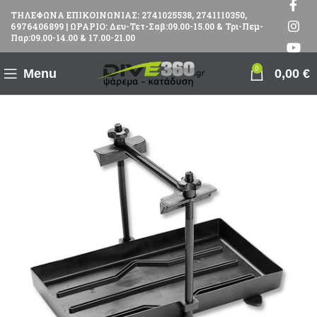
ΤΗΛΕΦΩΝΑ ΕΠΙΚΟΙΝΩΝΙΑΣ: 2741025538, 2741110350,
6976406899 | ΩΡΑΡΙΟ: Δευ-Τετ-Σαβ:09.00-15.00 & Τρι-Πεμ-
Παρ:09.00-14.00 & 17.00-21.00
0
Menu
0,00
€