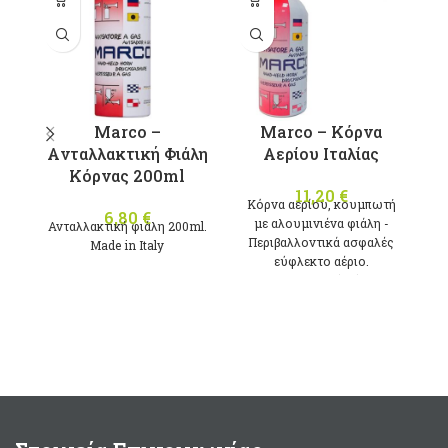
π
π
Ο
μ
Marco –
Marco – Κόρνα
σ
Aνταλλακτική Φιάλη
Αερίου Ιταλίας
Κόρνας 200ml
11,20
€
Κόρνα αερίου, κουμπωτή
6,80
€
με αλουμινιένα φιάλη -
Ανταλλακτική φιάλη 200ml.
Περιβαλλοντικά ασφαλές
Μade in Italy
εύφλεκτο αέριο.
122dΒ (1m)
400Ηz
200ml
Μade in Italy