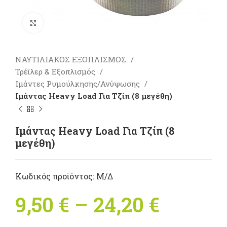
Πατήστε για μεγέθυνση
ΝΑΥΤΙΛΙΑΚΟΣ ΕΞΟΠΛΙΣΜΟΣ
Τρέϊλερ & Εξοπλισμός
Ιμάντες Ρυμούλκησης/Ανύψωσης
Iμάντας Heavy Load Για Tζίπ (8 μεγέθη)
Iμάντας Heavy Load Για Tζίπ (8
μεγέθη)
Κωδικός προϊόντος:
Μ/Δ
9,50
€
–
24,20
€
Price