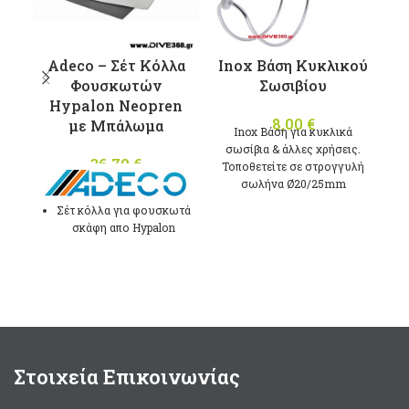
Adeco – Σέτ Κόλλα
Inox Βάση Κυκλικού
Φουσκωτών
Σωσιβίου
A
Hypalon Neopren
8,00
€
με Μπάλωμα
Inox Βάση για κυκλικά
σωσίβια & άλλες χρήσεις.
Α
36,70
€
Τοποθετείτε σε στρογγυλή
σωλήνα Ø20/25mm
Σέτ κόλλα για φουσκωτά
σκάφη απο Hypalon
Neopren με καταλύτη και
μπάλωμα Γκρί
χρώματος.
Στρογγυλό μπάλωμα
μεγέθους Ø100mm
Συσκευασία 125ml.
Στοιχεία Επικοινωνίας
Made in Italy