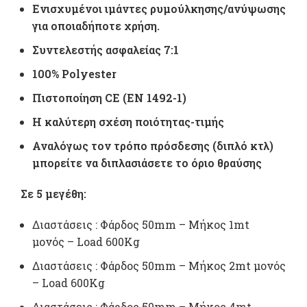
range:
Ενισχυμένοι ιμάντες ρυμούλκησης/ανύψωσης
9,50 €
για οποιαδήποτε χρήση.
Συντελεστής ασφαλείας 7:1
throug
100% Polyester
24,20 €
Πιστοποίηση CE (ΕΝ 1492-1)
Η καλύτερη σχέση ποιότητας-τιμής
Αναλόγως τον τρόπο πρόσδεσης (διπλό κτλ)
μπορείτε να διπλασιάσετε το όριο θραύσης
Σε 5 μεγέθη:
Διαστάσεις : Φάρδος 50mm – Mήκος 1mt
μονός – Load 600Kg
Διαστάσεις : Φάρδος 50mm – Mήκος 2mt μονός
– Load 600Kg
Διαστάσεις : Φάρδος 50mm – Mήκος 4mt