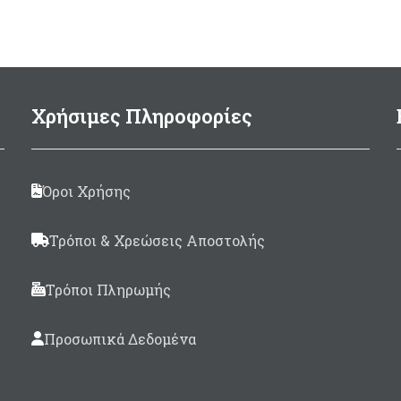
metallite εσωτερικά. Ε
φόρεμα χάρη στην επίσ
metallite και το κλείσι
Velcro ακόμα και οταν
δάχτυλα είναι πολύ παγ
Χρήσιμες Πληροφορίες
Στις παλάμες και τις άκρ
δαχτύλων έχει επικά
Supratex για μεγάλη α
Όροι Χρήσης
στην τριβή.
Τρόποι & Χρεώσεις Αποστολής
Τρόποι Πληρωμής
Προσωπικά Δεδομένα