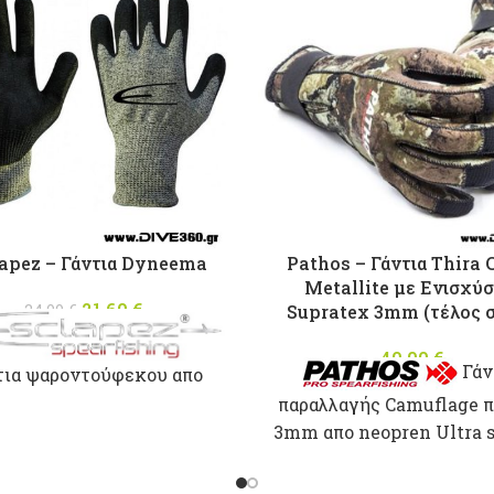
apez – Γάντια Dyneema
Pathos – Γάντια Thira
Metallite με Ενισχύσ
21,60
Original price
€
Η
24,00
€
Supratex 3mm (τέλος 
was: 24,00 €.
τρέχουσα
τιμή είναι:
40,00
€
Γάν
τια ψαροντούφεκου απο
21,60 €.
ma με μεγάλη αντοχή στα
παραλλαγής Camuflage 
σίματα.Αντιολισθιτική
3mm απο neopren Ultra s
άλυψη PU στην παλάμη.
Impermeaflex εξωτερικ
ξυρισμένο με επίστρ