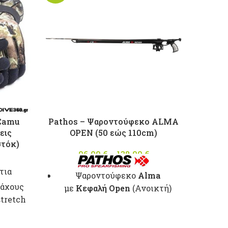
 Camu
Pathos – Ψαροντούφεκο ALMA
Pa
εις
OPEN (50 εώς 110cm)
στόκ)
96,00
€
–
138,00
€
Price
range:
τια
Ψαροντούφεκο
Alma
96,00 €
Ψαρ
πάχους
through
με
Kεφαλή Open
(Ανοικτή)
με 
138,00 €
tretch
Σωλήνας Aλουμινίου
ά και
εξωτερικής διαμέτρου
ωση
Σωλ