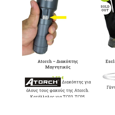
SOLD
OUT
Atorch – Διακόπτης
Escl
Μαγνητικός
2,50
€
Διακόπτης για
Γάν
όλους τους φακούς της Atorch.
Dynee
Κατάλληλος για TC03, TC05,
σκι
TC07
επικ