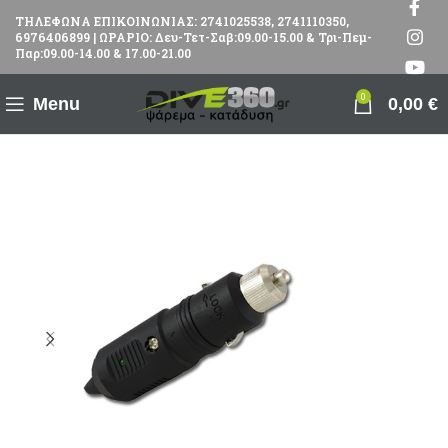
ΤΗΛΕΦΩΝΑ ΕΠΙΚΟΙΝΩΝΙΑΣ: 2741025538, 2741110350,
6976406899 | ΩΡΑΡΙΟ: Δευ-Τετ-Σαβ:09.00-15.00 & Τρι-Πεμ-
Παρ:09.00-14.00 & 17.00-21.00
0
Menu
0,00
€