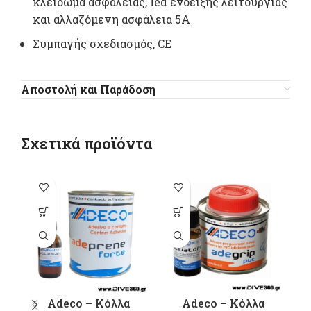
κλείδωμα ασφαλείας, led ένδειξης λειτουργίας
και αλλαζόμενη ασφάλεια 5Α
Συμπαγής σχεδιασμός, CE
Αποστολή και Παράδοση
Σχετικά προϊόντα
Αυτό το
Αυτό το
προϊόν έχει
προϊόν έχει
πολλαπλές
πολλαπλές
παραλλαγές.
παραλλαγές.
Οι επιλογές
Οι επιλογές
μπορούν να
μπορούν να
επιλεγούν
επιλεγούν
Adeco – Κόλλα
Adeco – Κόλλα