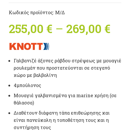
Κωδικός προϊόντος:
Μ/Δ
255,00
€
–
269,00
€
Pri
ran
255
Γαλβανιζέ άξονες ράβδου στρέψεως με μουαγιέ
thr
ρουλεμάν που προστατεύονται σε στεγανό
χώρο με βαλβολίνη
269
4μπούλονος
Μουαγιέ γαλβανισμένα για marine χρήση (σε
θάλασσα)
Διαθέτουν διάφανη τάπα επιθεώρησης και
είναι πανεύκολη η τοποθέτηση τους και η
συντήρηση τους