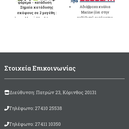
range:
price was:
τρέχουσ
Αδιάβροχα κυάλια
5,80 €
100,92 €.
τιμή
Σημαία κατάδυσης
Marine (όχι στην
σκάφους σε 2 μεγέθη :
through
είναι:
εμβύθιση) αυτόματης
Mικρή 20 x 34cm
7,00 €
91,00 €.
εστίασης (Auto Focus)
Mεσαία 30 x 50cm
για χρήση εντός
σκάφους
Αντικραδασμικό &
αντιθαμβωτικό
περίβλημα
Κάτοπτρα με επίστρωση
Στοιχεία Επικοινωνίας
αλουμινίου BK-7
μεγάλης φωτεινότητας
Ζoom 7 x 50mm
Οπτικό πεδίο
Διεύθυνση: Πατρών 23, Κόρινθος 20131
1000mt/115,3 mt (6,6°
μοίρες)
Τηλέφωνο: 27410 25538
Περιλαμβάνεται θήκη
μεταφοράς/προστασίας,
Ιμάντας ώμου,
Τηλέφωνο: 27411 10350
Καλύμματα φακών.