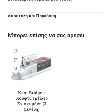
Αποστολή και Παράδοση
Μπορεί επίσης να σας αρέσει…
Αυτό το
προϊόν έχει
πολλαπλές
παραλλαγές.
Οι επιλογές
μπορούν να
επιλεγούν
Kent Bridge –
στη σελίδα
Χούφτα Τρέϊλερ
του
Eνισχυμένη (3
προϊόντος
μεγέθη)