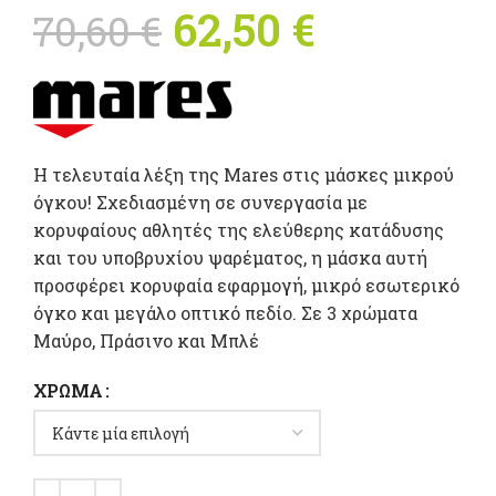
Original price
62,50
€
Η
70,60
€
was: 70,60 €.
τρέχουσ
τιμή
είναι:
H τελευταία λέξη της Mares στις μάσκες μικρού
όγκου! Σχεδιασμένη σε συνεργασία με
62,50 €.
κορυφαίους αθλητές της ελεύθερης κατάδυσης
και του υποβρυχίου ψαρέματος, η μάσκα αυτή
προσφέρει κορυφαία εφαρμογή, μικρό εσωτερικό
όγκο και μεγάλο οπτικό πεδίο. Σε 3 χρώματα
Μαύρο, Πράσινο και Μπλέ
ΧΡΏΜΑ