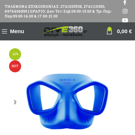
ΤΗΛΕΦΩΝΑ ΕΠΙΚΟΙΝΩΝΙΑΣ: 2741025538, 2741110350,
6976406899 | ΩΡΑΡΙΟ: Δευ-Τετ-Σαβ:09.00-15.00 & Τρι-Πεμ-
Παρ:09.00-14.00 & 17.00-21.00
0
Menu
0,00
€
-11%
HOT