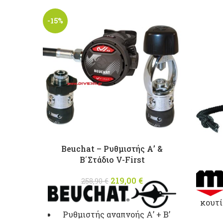
-15%
Beuchat – Ρυθμιστής Α’ &
Β΄Στάδιο V-First
219,00
Original price
€
Η
258,90
€
was: 258,90 €.
τρέχουσα
κουτί
τιμή
είναι:
Ρυθμιστής αναπνοής Α’ + Β’