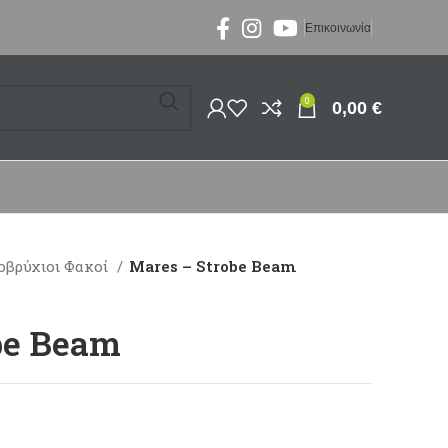
Επικοινωνία
0
0,00
€
οβρύχιοι Φακοί
Mares – Strobe Beam
be Beam