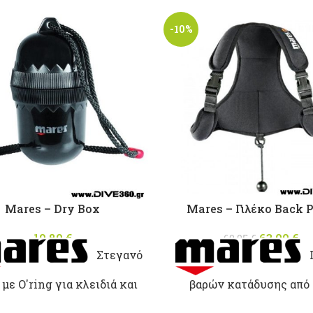
-10%
Mares – Dry Box
Mares – Γιλέκο Back 
19,80
€
63,00
Origina
€
69,95
€
was: 69
τ
Στεγανό
τι
 με O'ring για κλειδιά και
βαρών κατάδυσης από
μικροπράγματα
εταιρεία mares με θέσει