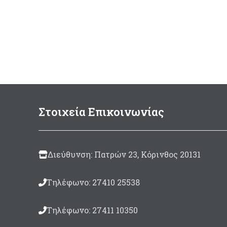
219,00 €.
στάδιο, πιστονιού με venturi.
Σε δύο εκδόσεις: DIN 230Bars
και YOKE/INT.
Επώνυμος σε εξαιρετική τιμή
Κατάλληλος και για
καταδυτικά κέντρα
Στοιχεία Επικοινωνίας
Διεύθυνση: Πατρών 23, Κόρινθος 20131
Τηλέφωνο: 27410 25538
Τηλέφωνο: 27411 10350