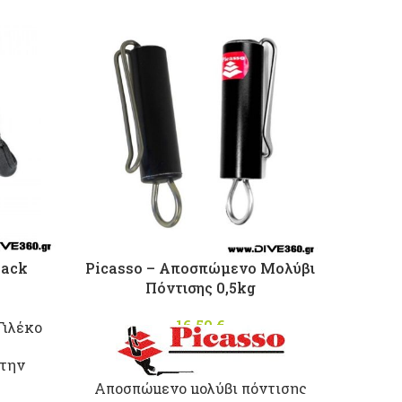
Pack
Picasso – Αποσπώμενο Μολύβι
Picass
Πόντισης 0,5kg
l price
Η
,95 €.
ρέχουσα
16,50
€
Γιλέκο
μή είναι:
 την
63,00 €.
ς για
Aποσπώμενο μολύβι πόντισης
Βαρώ