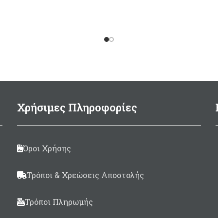
βαρίδια 500γρ ή 1000
Τσέπες του γιλέκου ε
σχεδιασμένες να υποδέ
κάθε τύπο βαριδί
συμβατικού σχήματος
ανοίγματα για αποστρ
υδάτων.
Ρυθμιζόμενο στους ώμο
Χρήσιμες Πληροφορίες
μπορεί να χρησιμοποιη
διαφορετικούς
σωματότυπους.
Κουμπώματα ταχεί
Όροι Χρήσης
απελευθέρωσης ώστ
μπορείτε να απελευθερ
Τρόποι & Χρεώσεις Αποστολής
από τα βάρη σε κατά
ανάγκης.
Τρόποι Πληρωμής
Διαθέτει λάστιχο με ε