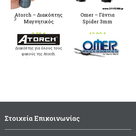
μπορούν να
μ
επιλεγούν
Atorch – Διακόπτης
Omer – Γάντια
στη σελίδα
σ
Μαγνητικός
Spider 3mm
του
προϊόντος
2,50
€
43,00
€
Διακόπτης για όλους τους
φακούς της Atorch.
Κατάλληλος για TC03,
Υπερελαστικά γάντια 3mm
TC05, TC07
με ενισχυμένες στεγανές
κολλήσεις. Ζεστά και
ανθεκτικά
Στοιχεία Επικοινωνίας