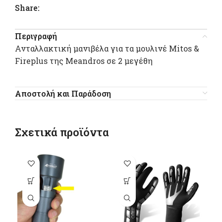
Share:
Περιγραφή
Ανταλλακτική μανιβέλα για τα μουλινέ Mitos &
Fireplus της Meandros σε 2 μεγέθη
Αποστολή και Παράδοση
Σχετικά προϊόντα
-1
Αυτό το
προϊόν έχει
π
πολλαπλές
παραλλαγές.
π
Οι επιλογές
Ο