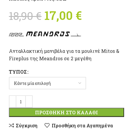
Original price
17,00
€
Η
18,90
€
was: 18,90 €.
τρέχουσ
τιμή
Ανταλλακτική μανιβέλα για τα μουλινέ Mitos &
είναι:
Fireplus της Meandros σε 2 μεγέθη
17,00 €.
ΤΎΠΟΣ
ΠΡΟΣΘΉΚΗ ΣΤΟ ΚΑΛΆΘΙ
Σύγκριση
Προσθήκη στα Αγαπημένα