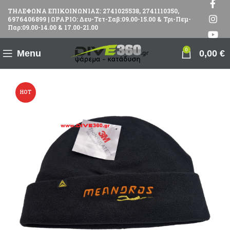
ΤΗΛΕΦΩΝΑ ΕΠΙΚΟΙΝΩΝΙΑΣ: 2741025538, 2741110350,
6976406899 | ΩΡΑΡΙΟ: Δευ-Τετ-Σαβ:09.00-15.00 & Τρι-Πεμ-
Παρ:09.00-14.00 & 17.00-21.00
0
Menu
0,00
€
HOT