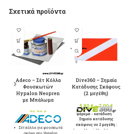
Σχετικά προϊόντα
Αυτό το
προϊόν έχει
πολλαπλές
παραλλαγές.
Οι επιλογές
μπορούν να
επιλεγούν
Adeco – Σέτ Κόλλα
Dive360 – Σημαία
στη σελίδα
Φουσκωτών
Κατάδυσης Σκάφους
A
του
Hypalon Neopren
(2 μεγέθη)
προϊόντος
με Μπάλωμα
5,80
€
–
7,00
€
Price
Α
36,70
€
range:
5,80 €
Σημαία κατάδυσης
σκάφους σε 2 μεγέθη :
through
Σέτ κόλλα για φουσκωτά
Mικρή 20 x 34cm
7,00 €
σκάφη απο Hypalon