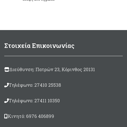
Neopren με καταλύτη και
Mεσαία 30 x 50cm
μπάλωμα Γκρί
χρώματος.
Στρογγυλό μπάλωμα
μεγέθους Ø100mm
Συσκευασία 125ml.
Στοιχεία Επικοινωνίας
Made in Italy
Διεύθυνση: Πατρών 23, Κόρινθος 20131
Τηλέφωνο: 27410 25538
Τηλέφωνο: 27411 10350
Κινητό: 6976 406899