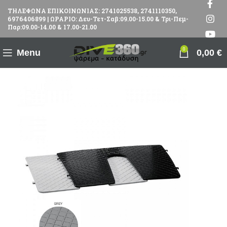
ΤΗΛΕΦΩΝΑ ΕΠΙΚΟΙΝΩΝΙΑΣ: 2741025538, 2741110350,
6976406899 | ΩΡΑΡΙΟ: Δευ-Τετ-Σαβ:09.00-15.00 & Τρι-Πεμ-
Παρ:09.00-14.00 & 17.00-21.00
0
Menu
0,00
€