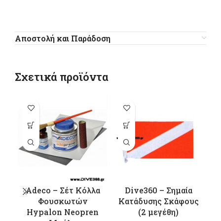
Αποστολή και Παράδοση
Σχετικά προϊόντα
-1
Αυτό το
προϊόν έχει
πολλαπλές
παραλλαγές.
Οι επιλογές
μπορούν να
επιλεγούν
Adeco – Σέτ Κόλλα
Dive360 – Σημαία
στη σελίδα
Φουσκωτών
Κατάδυσης Σκάφους
M
του
Hypalon Neopren
(2 μεγέθη)
προϊόντος