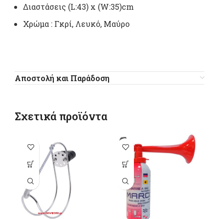
Διαστάσεις (L:43) x (W:35)cm
Χρώμα : Γκρί, Λευκό, Μαύρο
Αποστολή και Παράδοση
Σχετικά προϊόντα
-1
π
π
Ο
μ