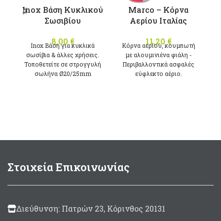
Inox Βάση Κυκλικού
Marco – Κόρνα
σ
Σωσιβίου
Αερίου Ιταλίας
8,00
€
11,20
€
Inox Βάση για κυκλικά
Κόρνα αερίου, κουμπωτή
σωσίβια & άλλες χρήσεις.
με αλουμινιένα φιάλη -
Τοποθετείτε σε στρογγυλή
Περιβαλλοντικά ασφαλές
σωλήνα Ø20/25mm
εύφλεκτο αέριο.
122dΒ (1m)
400Ηz
200ml
Μade in Italy
Στοιχεία Επικοινωνίας
Διεύθυνση: Πατρών 23, Κόρινθος 20131