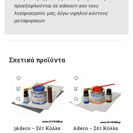
προεξοφλούνται σε κάποιον απο τους
λογαριασμούς μας, λόγω υψηλού κόστους
μεταφορικών
Σχετικά προϊόντα
π
π
Ο
μ
Adeco – Σέτ Κόλλα
Adeco – Σέτ Κόλλα
σ