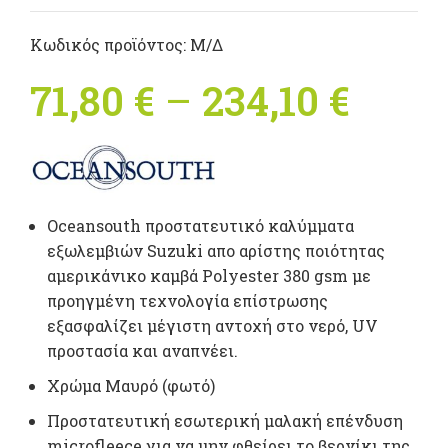
Κωδικός προϊόντος:
Μ/Δ
71,80
€
–
234,10
€
Price
range
71,80
Oceansouth προστατευτικό καλύμματα
thro
εξωλεμβιών Suzuki α
πο αρίστης ποιότητας
αμερικάνικο καμβά Polyester 380 gsm με
234,1
προηγμένη τεχνολογία επίστρωσης
εξασφαλίζει μέγιστη αντοχή στο νερό, UV
προστασία και αναπνέει.
Xρώμα Μαυρό (φωτό)
Προστατευτική εσωτερική μαλακή επένδυση
microfleece για να μην φθείρει το βερνίκι της