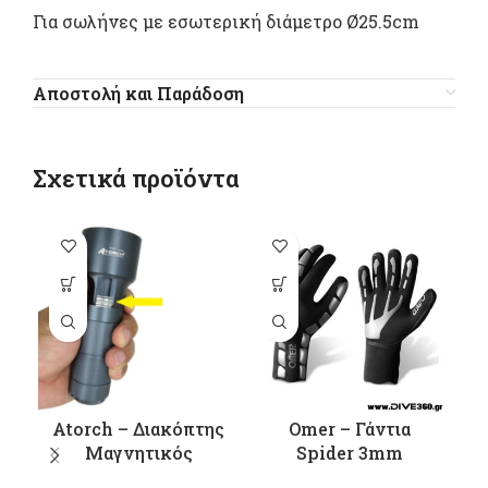
Για σωλήνες με εσωτερική διάμετρο Ø25.5cm
Αποστολή και Παράδοση
Σχετικά προϊόντα
Αυτό το
προϊόν έχει
π
πολλαπλές
παραλλαγές.
π
Οι επιλογές
Ο
μπορούν να
μ
επιλεγούν
Atorch – Διακόπτης
Omer – Γάντια
στη σελίδα
σ
Μαγνητικός
Spider 3mm
του