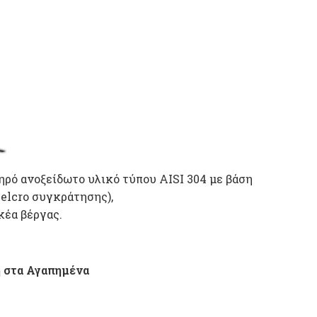
ρό ανοξείδωτο υλικό τύπου ΑISI 304 με βάση
velcro συγκράτησης),
κέα βέργας.
 στα Αγαπημένα