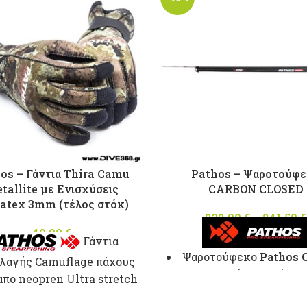
os – Γάντια Thira Camu
Pathos – Ψαροτούφ
tallite με Ενισχύσεις
CARBON CLOSED
atex 3mm (τέλος στόκ)
232,90
€
–
241,50
€
40,00
€
Γάντια
Ψαροτούφεκο
Pathos 
λαγής Camuflage πάχους
με κλειστή κεφαλή
και
πο neopren Ultra stretch
βέργας
rmeaflex εξωτερικά και