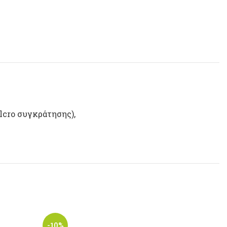
lcro συγκράτησης),
-10%
-10%