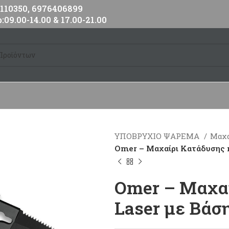
10350, 6976406899
:09.00-14.00 & 17.00-21.00
ΥΠΟΒΡΥΧΙΟ ΨΑΡΕΜΑ
Μαχα
Omer – Μαχαίρι Κατάδυσης 
Omer – Μαχαί
Laser με Βάσ