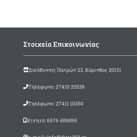
έξτρα στεγανές, ενισχυμένες
ξυ
κολλήσεις. Ζεστά και ανθεκτικά
meta
φόρε
meta
Ve
δάχτυ
Στοιχεία Επικοινωνίας
Στις 
δαχ
Supr
Διεύθυνση: Πατρών 23, Κόρινθος 20131
Τηλέφωνο: 27410 25538
Τηλέφωνο: 27411 10350
Κινητό: 6976 406899