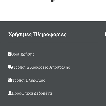
ρισμένο με επίστρωση
Σωλήνας
100%
Carbon
π
llite εσωτερικά. Εύκολο
2mm, εξωτερικής δια
μα χάρη στην επίστρωση
Ø30mm & εσωτερι
llite και το κλείσιμο με
διαμέτρου Ø26m
lcro ακόμα και οταν τα
Λαβή Dangelo1,
ανάπ
λα είναι πολύ παγωμένα.
Χρήσιμες Πληροφορίες
μηχανισμός χαμηλού 
παλάμες και τις άκρες των
που δίνει 7cm μεγαλ
τύλων έχει επικάλυψη
μήκος όπλισης
atex για μεγάλη αντοχή
Όροι Χρήσης
Βέργα Τρίκοπη, Ταϊτή
στην τριβή.
εγκοπές, Πάχους
6,5
Τρόποι & Χρεώσεις Αποστολής
Λάστιχα βιδωτά μ
ρακόρ
Anaconda SP1
Τρόποι Πληρωμής
Καμπάνα κοντή, σπα
πέταλο
Προσωπικά Δεδομένα
Σε μήκη 82 & 90