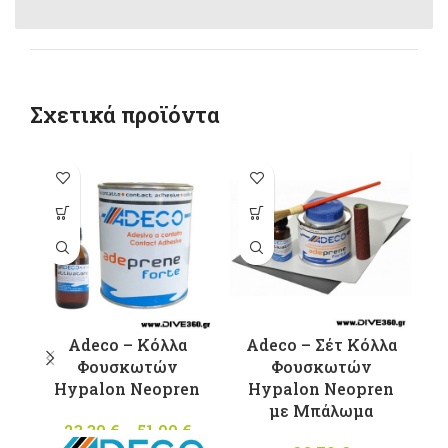
Σχετικά προϊόντα
Αυτό το
προϊόν έχει
πολλαπλές
παραλλαγές.
Οι επιλογές
μπορούν να
επιλεγούν
Adeco – Κόλλα
Adeco – Σέτ Κόλλα
στη σελίδα
Φουσκωτών
Φουσκωτών
του
Hypalon Neopren
Hypalon Neopren
προϊόντος
με Μπάλωμα
Κ
23,30
€
–
51,00
€
Price