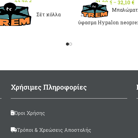
23,70
€
31,20
€
–
32,10
€
Μπαλώματ
Σέτ κόλλα
ύφασμα Hypalon neopre
χρώματα: Γκρί, Μαύρο, 
α φουσκωτά σκάφη απο
και Πορτοκαλί
palon neopren και 10
αλώματα σε διάφορες
τάσεις. Made in Italy. Σε
χρώμα: Πορτοκαλί
Χρήσιμες Πληροφορίες
Όροι Χρήσης
Τρόποι & Χρεώσεις Αποστολής