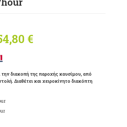
/hour
54,80
€
Price range:
149,80 €
through
 την διακοπή της παροχής καυσίμου, από
154,80 €
τολή. Διαθέτει και χειροκίνητο διακόπτη
our
our