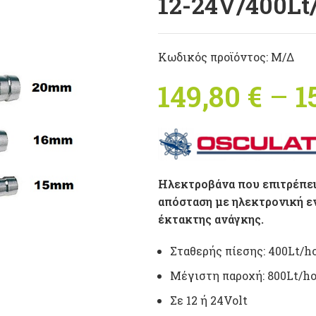
12-24V/400Lt
Κωδικός προϊόντος:
Μ/Δ
149,80
€
–
1
Ηλεκτροβάνα που επιτρέπει
απόσταση με ηλεκτρονική εν
έκτακτης ανάγκης.
Σταθερής πίεσης: 400Lt/h
Μέγιστη παροχή: 800Lt/h
Σε 12 ή 24Volt