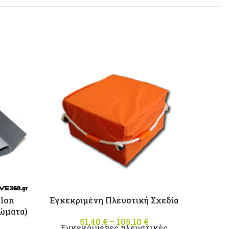
-10%
lon
Εγκεκριμένη Πλευστική Σχεδία
Εγκεκ
ρώματα)
51,40
€
–
105,10
€
Price
Εγκεκριμένες πλευστικές
Εγκεκ