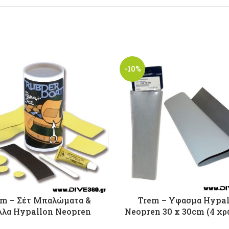
-10%
em – Σέτ Μπαλώματα &
Trem – Υφασμα Ηypal
λλα Hypallon Neopren
Neopren 30 x 30cm (4 χ