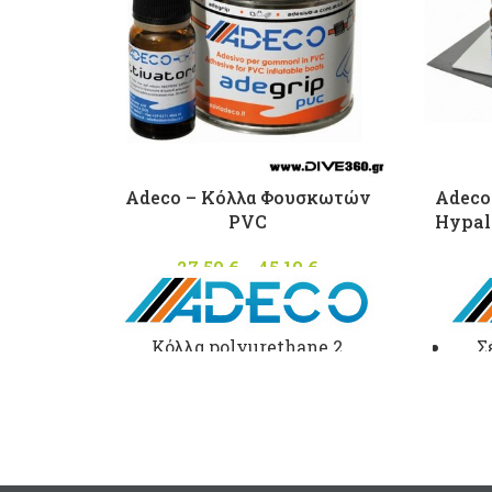
Adeco – Κόλλα Φουσκωτών
Adeco
PVC
Hypal
27,50
€
–
45,10
€
Price
range:
27,50 €
through
Κόλλα polyurethane 2
Σ
45,10 €
συστατικών για φουσκωτά
σκά
σκάφη απο
PVC
με καταλύτη.
με
Made in Italy Σε συσκευασία:
125ml
(περιλαμβάνεται
Στρ
καταλύτης 10ml)