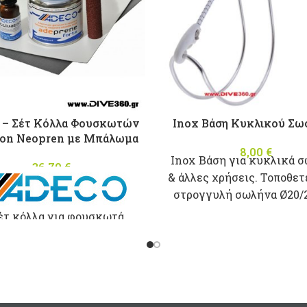
 – Σέτ Κόλλα Φουσκωτών
Inox Βάση Κυκλικού Σω
on Neopren με Μπάλωμα
8,00
€
Inox Βάση για κυκλικά σ
36,70
€
& άλλες χρήσεις. Τοποθετ
στρογγυλή σωλήνα Ø20
έτ κόλλα για φουσκωτά
φη απο Hypalon Neopren
 καταλύτη και μπάλωμα
Γκρί χρώματος.
ογγυλό μπάλωμα μεγέθους