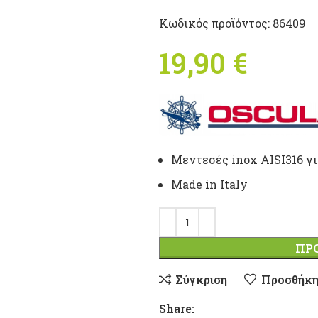
Κωδικός προϊόντος:
86409
19,90
€
Μεντεσές inox AISI316 γ
Μade in Italy
ΠΡ
Σύγκριση
Προσθήκη
Share: