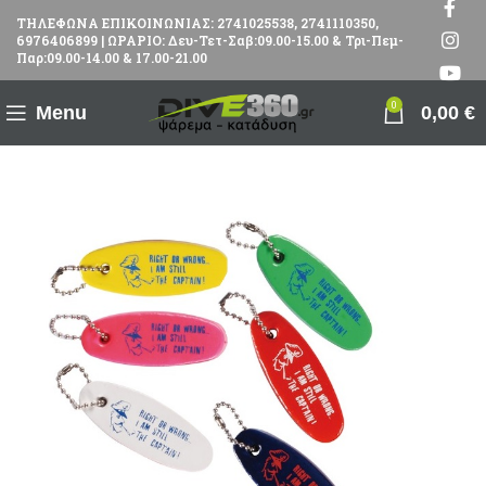
ΤΗΛΕΦΩΝΑ ΕΠΙΚΟΙΝΩΝΙΑΣ: 2741025538, 2741110350,
6976406899 | ΩΡΑΡΙΟ: Δευ-Τετ-Σαβ:09.00-15.00 & Τρι-Πεμ-
Παρ:09.00-14.00 & 17.00-21.00
0
Menu
0,00
€