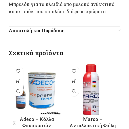
Μπρελόκ για τα κλειδιά απο μαλακό ανθεκτικό
καουτσούκ που επιπλέει διάφορα χρώματα.
Αποστολή και Παράδοση
Σχετικά προϊόντα
Αυτό το
προϊόν έχει
πολλαπλές
παραλλαγές.
Οι επιλογές
μπορούν να
επιλεγούν
Adeco – Κόλλα
Marco –
στη σελίδα
Φουσκωτών
Aνταλλακτική Φιάλη