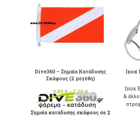
Dive360 – Σημαία Κατάδυσης
Inox 
Σκάφους (2 μεγέθη)
Inox 
5,80
€
–
7,00
€
Price
& άλλε
range:
στρο
5,80 €
through
Σημαία κατάδυσης σκάφους σε 2
7,00 €
μεγέθη :
Mικρή 20 x 34cm
Mεσαία 30 x 50cm