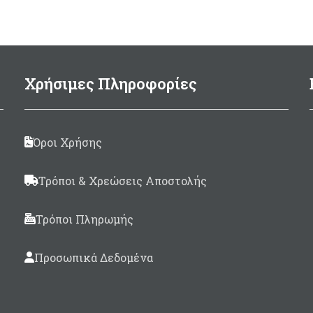
Αντικραδασμικό 
αντιθαμβωτικό περί
Κάτοπτρα με επίστ
αλουμινίου BK-7 μεγ
φωτεινότητας
Χρήσιμες Πληροφορίες
Ζoom 7 x 50mm
Οπτικό πεδίο 1000mt/11
Όροι Χρήσης
(6,6° μοίρες)
Περιλαμβάνεται θ
Τρόποι & Χρεώσεις Αποστολής
μεταφοράς/προστασί
Ιμάντας ώμου, Καλύμ
Τρόποι Πληρωμής
φακών.
Προσωπικά Δεδομένα