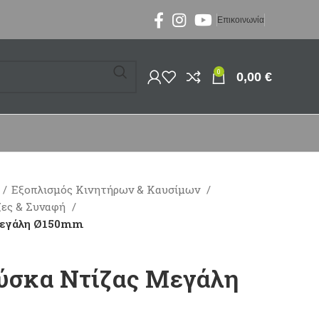
Επικοινωνία
0
0,00
€
Εξοπλισμός Κινητήρων & Καυσίμων
ζες & Συναφή
 Mεγάλη Ø150mm
ούσκα Ντίζας Mεγάλη