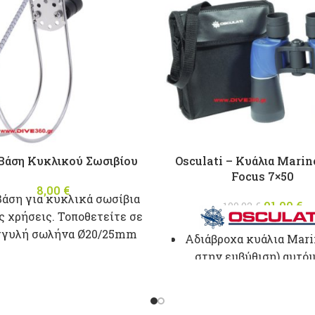
Βάση Κυκλικού Σωσιβίου
Osculati – Κυάλια Marin
Focus 7×50
8,00
€
Βάση για κυκλικά σωσίβια
91,00
Origina
€
100,92
€
ς χρήσεις. Τοποθετείτε σε
was: 10
τ
γγυλή σωλήνα Ø20/25mm
τι
Αδιάβροχα κυάλια Mari
στην εμβύθιση) αυτό
εστίασης (Auto Focus
χρήση εντός σκάφ