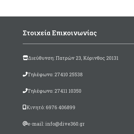
Γκρί χρώματος.
Στρογγυλό μπάλωμα μεγέθους
Ø100mm
Συσκευασία 125ml.
Στοιχεία Επικοινωνίας
Made in Italy
Διεύθυνση: Πατρών 23, Κόρινθος 20131
Τηλέφωνο: 27410 25538
Τηλέφωνο: 27411 10350
Κινητό: 6976 406899
e-mail: info@dive360.gr