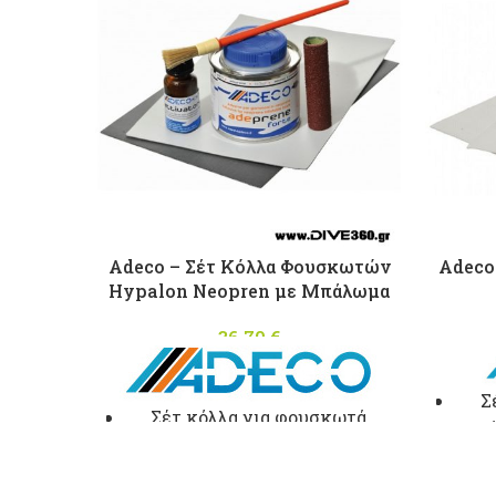
Adeco – Σέτ Κόλλα Φουσκωτών
Adeco
Hypalon Neopren με Μπάλωμα
36,70
€
Σ
Σέτ κόλλα για φουσκωτά
σκά
σκάφη απο Hypalon Neopren
και
με καταλύτη και μπάλωμα
Στρ