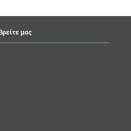
μπ
200ml
διαστ
Μade in Italy
Βρείτε μας