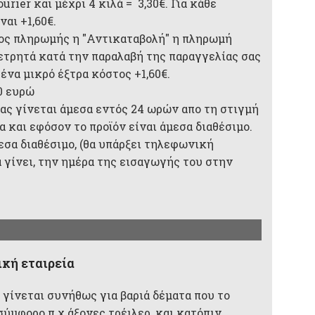
rier και μέχρι 4 κιλά = 3,30€. Για κάθε
αι +1,60€.
ος πληρωμής η "Αντικαταβολή" η πληρωμή
 μετρητά κατά την παραλαβή της παραγγελίας σας
 ένα μικρό έξτρα κόστος +1,60€.
0 ευρώ
ας γίνεται άμεσα εντός 24 ωρών απο τη στιγμή
 και εφόσον το προϊόν είναι άμεσα διαθέσιμο.
μεσα διαθέσιμο, (θα υπάρξει τηλεφωνική
 γίνει, την ημέρα της εισαγωγής του στην
κή εταιρεία
 γίνεται συνήθως για βαριά δέματα που το
σύμφορο π.χ άξονες τρέιλερ, και κατόπιν