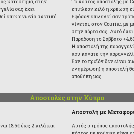
μας κατάστημά, στην
Το κόστος αποστολής με Cou
γγελία σας έχει
επιπλέον κιλό η χρέωση είν
θεί επικοινωνία σχετικά
Εφόσον επιλεγεί σαν τρόπ
γίνεται, στον Courier, με
στην πόρτα σας. Αυτό έχει
Παράδοση το Σάββατο +4,6
Η αποστολή της παραγγελί
που κάνατε την παραγγελία
Εάν το προϊόν δεν είναι ά
ενημέρωση) η αποστολή θα
αποθήκη μας.
Αποστολές στην Κύπρο
Αποστολή με Μεταφορι
αι 18,6€ έως 2 κιλά και
Αυτός ο τρόπος αποστολής
κόστος με κούριερ είναι α