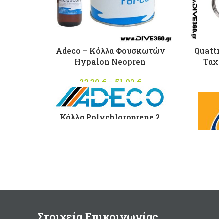
Adeco – Κόλλα Φουσκωτών
Quatt
Hypalon Neopren
Ταχ
23,30
€
–
51,00
€
Price
range:
23,30 €
through
Κόλλα Polychloroprene 2
51,00 €
συστατικών για φουσκωτά
σκάφη απο Hypalon Neopren
με καταλύτη. Made in Italy
Σε
Τα
συσκευασία:
Απ
125ml
(περιλαμβάνεται
καταλύτης 10ml)
Σε 
500 gram
(περιλαμβάνεται
Στοιχεία Επικοινωνίας