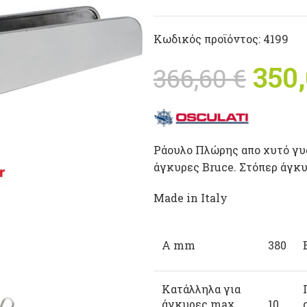
Κωδικός προϊόντος:
4199
Orig
350
366,60
€
366,
Ράουλο Πλώρης απο χυτό γ
άγκυρες Bruce. Στόπερ άγκυ
Made in Italy
A mm
380
Κατάλληλα για
άγκυρες max
10