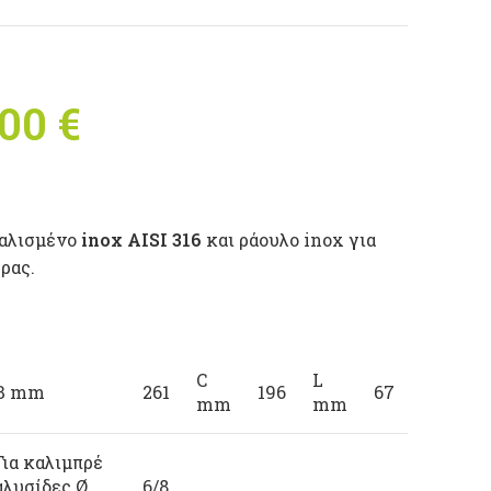
inal price was:
,00
€
Η τρέχουσα
60 €.
τιμή είναι:
350,00 €.
υαλισμένο
inox AISI 316
και ράουλο inox για
ρας.
C
L
B mm
261
196
67
mm
mm
Για καλιμπρέ
αλυσίδες Ø
6/8