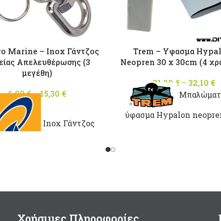
ro Marine – Ιnox Γάντζος
Trem – Υφασμα Ηypal
είας Απελευθέρωσης (3
Neopren 30 x 30cm (4 χ
μεγέθη)
31,20
€
–
32,10
€
6,00
€
–
15,30
€
Price
Μπαλώματ
range:
ύφασμα Hypalon neopre
6,00 €
Ιnox Γάντζος
through
χρώματα: Γκρί, Μαύρο, 
15,30 €
και Πορτοκαλί
χείας Απελευθέρωσης.
ελευθερώνει τραβώντας
τον πύρο.
3 μεγέθη: 70mm, 87mm &
128mm. (Ολικό μήκος)
Χρήσιμες Πληροφορίες