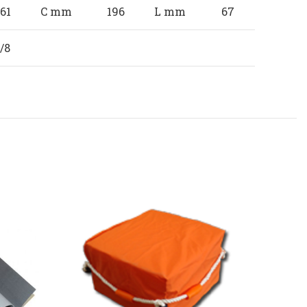
61
C mm
196
L mm
67
/8
SOLD
OUT