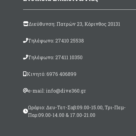
καταλύτης 30ml)
850gram
(περιλαμβάνεται
καταλύτης 50ml)
Διεύθυνση: Πατρών 23, Κόρινθος 20131
Τηλέφωνο: 27410 25538
Τηλέφωνο: 27411 10350
Κινητό: 6976 406899
e-mail: info@dive360.gr
Ωράριο: Δευ-Τετ-Σαβ:09.00-15.00, Τρι-Πεμ-
Παρ:09.00-14.00 & 17.00-21.00