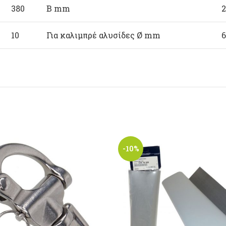
380
B mm
2
10
Για καλιμπρέ αλυσίδες Ø mm
6
-10%