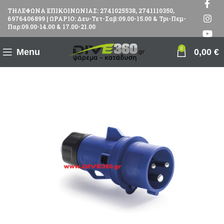
ΤΗΛΕΦΩΝΑ ΕΠΙΚΟΙΝΩΝΙΑΣ: 2741025538, 2741110350,
6976406899 | ΩΡΑΡΙΟ: Δευ-Τετ-Σαβ:09.00-15.00 & Τρι-Πεμ-
Παρ:09.00-14.00 & 17.00-21.00
0
Menu
0,00
€