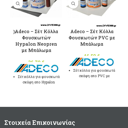
Adeco – Σέτ Κόλλα
Adeco – Σέτ Κόλλα
I
Φουσκωτών
Φουσκωτών PVC με
Hypalon Neopren
Μπάλωμα
με Μπάλωμα
46,50
€
σ
36,70
€
Τ
Σέτ κόλλα για φουσκωτά
σκάφη απο PVC με
Σέτ κόλλα για φουσκωτά
καταλύτη και μπάλωμα
σκάφη απο Hypalon
Γκρί χρώματος.
Neopren με καταλύτη και
μπάλωμα Γκρί
Στρογγυλό μπάλωμα
χρώματος.
μεγέθους Ø100mm
Στρογγυλό μπάλωμα
Συσκευασία 125ml.
μεγέθους Ø100mm
Made in Italy
Συσκευασία 125ml.
Στοιχεία Επικοινωνίας