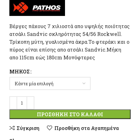
range
37,80 
throu
Βέργες πάχους 7 χιλιοστά απο υψηλής ποιότητας
ατσάλι Sandvic σκληρότητας 54/56 Rockwell.
47,20 
Τρίκοπη μύτη, γυαλισμένα άκρα.Το φτεράκι και ο
πύρος είναι επίσης απο ατσάλι Sandvic.Μήκη
απο 115cm εώς 180cm Μονόφτερες
ΜΉΚΟΣ
ΠΡΟΣΘΉΚΗ ΣΤΟ ΚΑΛΆΘΙ
Σύγκριση
Προσθήκη στα Αγαπημένα