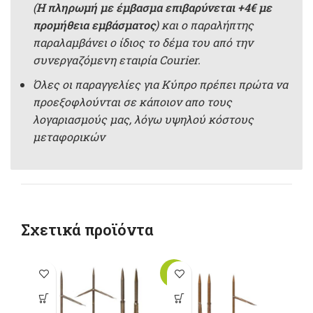
(
Η πληρωμή με έμβασμα επιβαρύνεται +4€ με
προμήθεια εμβάσματος
) και ο παραλήπτης
παραλαμβάνει ο ίδιος το δέμα του από την
συνεργαζόμενη εταιρία Courier.
Όλες οι παραγγελίες για Κύπρο πρέπει πρώτα να
προεξοφλούνται σε κάποιον απο τους
λογαριασμούς μας, λόγω υψηλού κόστους
μεταφορικών
Σχετικά προϊόντα
-10%
Αυτό το
Αυτό το
προϊόν έχει
προϊόν έχει
π