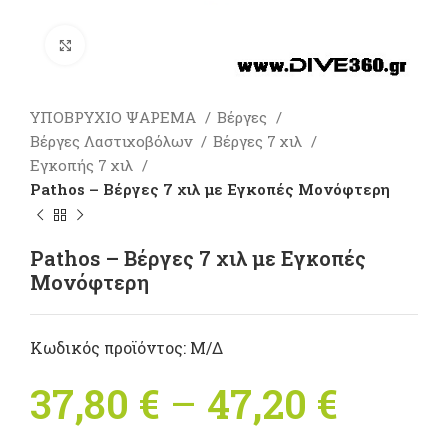
Πατήστε για μεγέθυνση
ΥΠΟΒΡΥΧΙΟ ΨΑΡΕΜΑ
Βέργες
Βέργες Λαστιχοβόλων
Βέργες 7 χιλ
Εγκοπής 7 χιλ
Pathos – Βέργες 7 χιλ με Εγκοπές Μονόφτερη
Pathos – Βέργες 7 χιλ με Εγκοπές
Μονόφτερη
Κωδικός προϊόντος:
Μ/Δ
37,80
€
–
47,20
€
Price