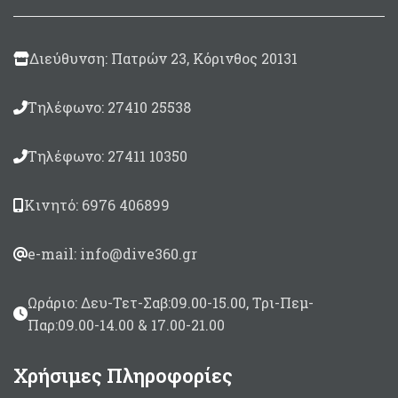
επόμενο στα 8,5cm.
όπλισης ) είναι 5cm απο
Διαθέτει και ένα βοηθητικό
την άκρη της βέργας και
καρχαριάκι για όπλα Roller
το αμέσως επόμενο στα
Διεύθυνση: Πατρών 23, Κόρινθος 20131
(36,5cm απο την ουρά της
8,5cm.
βέργας)
Διαθέτει και ένα
βοηθητικό καρχαριάκι
Τηλέφωνο: 27410 25538
για όπλα Roller (36,5cm
απο την ουρά της
βέργας)
Τηλέφωνο: 27411 10350
Σε μήκη 130 με 170cm
Κινητό: 6976 406899
e-mail: info@dive360.gr
Ωράριο: Δευ-Τετ-Σαβ:09.00-15.00, Τρι-Πεμ-
Παρ:09.00-14.00 & 17.00-21.00
Χρήσιμες Πληροφορίες