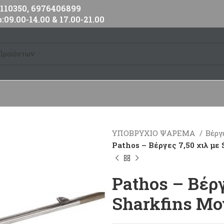
10350, 6976406899
:09.00-14.00 & 17.00-21.00
ΥΠΟΒΡΥΧΙΟ ΨΑΡΕΜΑ
Βέργ
Pathos – Βέργες 7,50 χιλ μ
Pathos – Βέργ
Sharkfins Μ