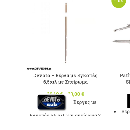
-10%
Devoto – Βέργα με Εγκοπές
Path
6,5χιλ με Σπείρωμα
S
30,10
€
–
33,00
€
Price
range:
Βέργες με
30,10 €
Βέρ
through
Εγκοπές 6,5 χιλ και σπείρωμα 7
απο
33,00 €
x 100 απο ατσάλι Sandvic 52/56
San
HRC Rockwell με θερμική