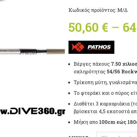
Κωδικός προϊόντος:
Μ/Δ
50,60
€
–
64
Βέργες πάχους
7.50 χιλιο
σκληρότητας
54/56 Rockw
Τρίκοπη μύτη, γυαλισμένα
Το φτεράκι και ο πύρος εί
Διαθέτει 3 καρχαριάκια (τ
βρίσκεται 4,5 εκατοστά απ
Μήκη απο
100cm εώς 18