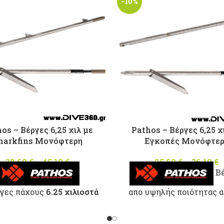
-10%
os – Βέργες 6,25 χιλ με
Pathos – Βέργες 6,25 χ
harkfins Μονόφτερη
Εγκοπές Μονόφτερ
38,60
€
–
45,10
€
Price
25,60
€
–
36,10
€
Βέ
range:
38,60 €
γες πάχους
6.25 χιλιοστά
απο υψηλής ποιότητας α
through
 υψηλής ποιότητας ατσάλι
Sandvic σκληρότητας 
45,10 €
dvic σκληρότητας 54/56
Rockwell. Τρίκοπη μύ