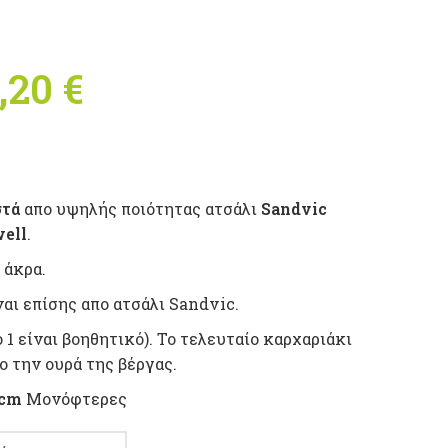
,20
€
Price range:
50,60 € through
64,20 €
στά
απο υψηλής ποιότητας ατσάλι
Sandvic
ell
.
 άκρα.
ναι επίσης απο ατσάλι Sandvic.
ο 1 είναι βοηθητικό). Το τελευταίο καρχαριάκι
ο την ουρά της βέργας.
0cm
Μονόφτερες