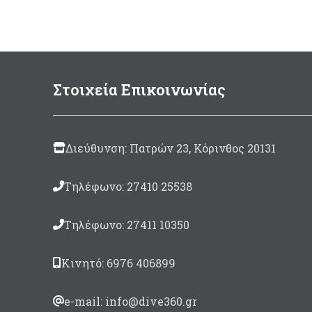
κατεργασία.
Τρ
Φτε
Στοιχεία Επικοινωνίας
πλε
1.
δυν
Διεύθυνση: Πατρών 23, Κόρινθος 20131
Το 
επ
Τηλέφωνο: 27410 25538
Δια
Τηλέφωνο: 27411 10350
Τ
βρ
Κινητό: 6976 406899
Μή
e-mail: info@dive360.gr