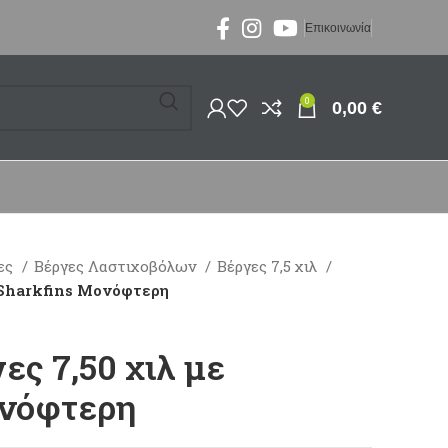
Επικοινωνία
0
0,00
€
ες
Βέργες Λαστιχοβόλων
Βέργες 7,5 χιλ
ε Sharkfins Μονόφτερη
ες 7,50 χιλ με
ονόφτερη