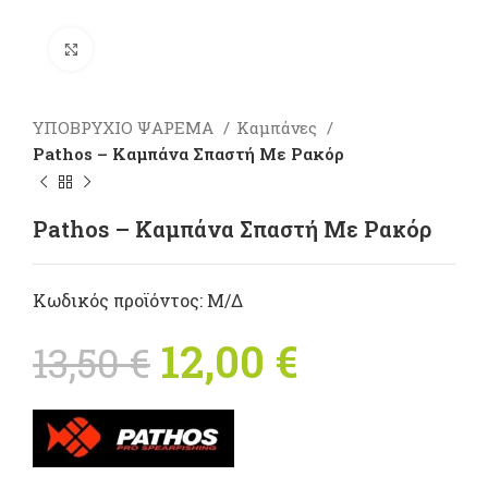
Πατήστε για μεγέθυνση
ΥΠΟΒΡΥΧΙΟ ΨΑΡΕΜΑ
Καμπάνες
Pathos – Καμπάνα Σπαστή Με Ρακόρ
Pathos – Καμπάνα Σπαστή Με Ρακόρ
Κωδικός προϊόντος:
Μ/Δ
Original price
12,00
€
Η
13,50
€
was: 13,50 €.
τρέχουσ
τιμή