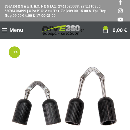
ΤΗΛΕΦΩΝΑ ΕΠΙΚΟΙΝΩΝΙΑΣ: 2741025538, 2741110350,
6976406899 | ΩΡΑΡΙΟ: Δευ-Τετ-Σαβ:09.00-15.00 & Τρι-Πεμ-
Παρ:09.00-14.00 & 17.00-21.00
0
Menu
0,00
€
-11%