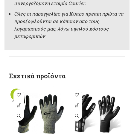
συνεργαζόμενη εταιρία Courier.
Όλες οι παραγγελίες για Κύπρο πρέπει πρώτα να
προεξοφλούνται σε κάποιον απο τους
λογαριασμούς μας, λόγω υψηλού κόστους
μεταφορικών
Σχετικά προϊόντα
-10%
-1
Αυτό το
Αυτό το
SOLD
OUT
προϊόν έχει
προϊόν έχει
π
πολλαπλές
πολλαπλές
παραλλαγές.
παραλλαγές.
π
Οι επιλογές
Οι επιλογές
Ο