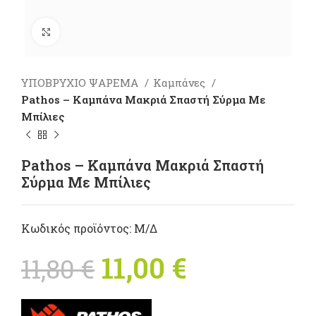
Πατήστε για μεγέθυνση
ΥΠΟΒΡΥΧΙΟ ΨΑΡΕΜΑ
Καμπάνες
Pathos – Καμπάνα Μακριά Σπαστή Σύρμα Με
Μπίλιες
Pathos – Καμπάνα Μακριά Σπαστή
Σύρμα Με Μπίλιες
Κωδικός προϊόντος:
Μ/Δ
Original price
11,00
€
Η
11,80
€
was: 11,80 €.
τρέχουσα