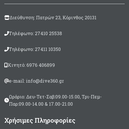
λάστιχα Roller και 1
περαστό (Booster)
Λαβή Lazer
αμφιδέξια,
Διεύθυνση: Πατρών 23, Κόρινθος 20131
inox ανάποδος
μηχανισμός χαμηλού
προφίλ που δίνει 7cm
Τηλέφωνο: 27410 25538
μεγαλύτερο μήκος
όπλισης.
Τηλέφωνο: 27411 10350
Σύστημα Floater
με
ενσωματωμένα
άγκιστρα για τα λάστιχα
Κινητό: 6976 406899
ρόλλερ που προσφέρει
ιδανική ισορροπία,
επίπλευση και
e-mail: info@dive360.gr
πρακτικότητα στην
όπλιση
Ωράριο: Δευ-Τετ-Σαβ:09.00-15.00, Τρι-Πεμ-
Βέργα Τρίκοπη ταϊτής
6.75 mm
Sharkfins.
Παρ:09.00-14.00 & 17.00-21.00
Διατίθεται με 1
λάστιχο
ΤΝΤ
Grey
Χρήσιμες Πληροφορίες
16mm
ρόλλερ
(προαιρετικά μπορείτε να