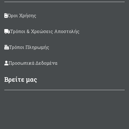
προσθέσετε 1 Booster
περαστό 14mm)
Όροι Χρήσης
Καμπάνες Dyneema.
Σε μήκη 50, 65, 75, 82, 90,
Τρόποι & Χρεώσεις Αποστολής
100, 110 και 120 cm
Προσφορά! Με μόνο 27
Τρόποι Πληρωμής
ευρώ μπορείτε να
τοποθετήσετε τα νέα
Οριζόντια μουλινέ EVO
Προσωπικά Δεδομένα
REEL της Pathos
Βρείτε μας