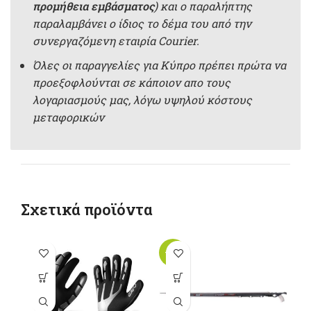
προμήθεια εμβάσματος
) και ο παραλήπτης
παραλαμβάνει ο ίδιος το δέμα του από την
συνεργαζόμενη εταιρία Courier.
Όλες οι παραγγελίες για Κύπρο πρέπει πρώτα να
προεξοφλούνται σε κάποιον απο τους
λογαριασμούς μας, λόγω υψηλού κόστους
μεταφορικών
Σχετικά προϊόντα
-37%
-1
Αυτό το
Αυτό το
προϊόν έχει
προϊόν έχει
π
πολλαπλές
πολλαπλές