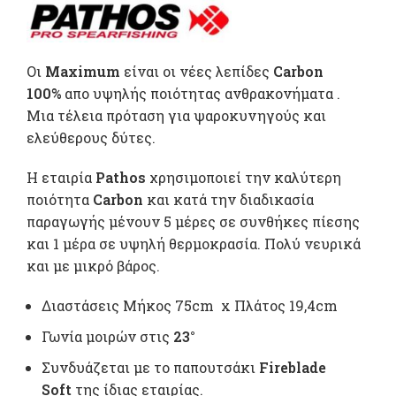
price was:
τρέχο
398,80 €.
τιμή
Οι
Μaximum
είναι οι νέες λεπίδες
Carbon
είναι:
100%
απο υψηλής ποιότητας ανθρακονήματα .
Μια τέλεια πρόταση για ψαροκυνηγούς και
373,90
ελεύθερους δύτες.
Η εταιρία
Pathos
χρησιμοποιεί την καλύτερη
ποιότητα
Carbon
και κατά την διαδικασία
παραγωγής μένουν 5 μέρες σε συνθήκες πίεσης
και 1 μέρα σε υψηλή θερμοκρασία. Πολύ νευρικά
και με μικρό βάρος.
Διαστάσεις Μήκος 75cm x Πλάτος 19,4cm
Γωνία μοιρών στις
23°
Συνδυάζεται με το παπουτσάκι
Fireblade
Soft
της ίδιας εταιρίας.