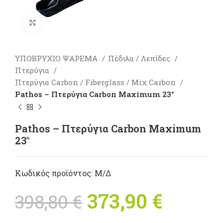
Πατήστε για μεγέθυνση
ΥΠΟΒΡΥΧΙΟ ΨΑΡΕΜΑ
Πέδιλα / Λεπίδες
Πτερύγια
Πτερύγια Carbon / Fiberglass / Mix Carbon
Pathos – Πτερύγια Carbon Maximum 23°
Pathos – Πτερύγια Carbon Maximum
23°
Κωδικός προϊόντος:
Μ/Δ
Original
373,90
€
Η
398,80
€